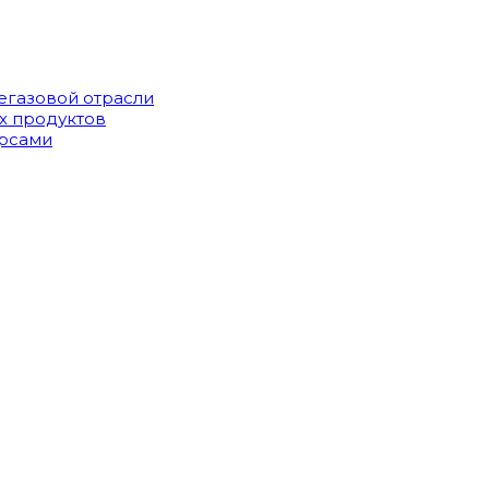
егазовой отрасли
х продуктов
урсами