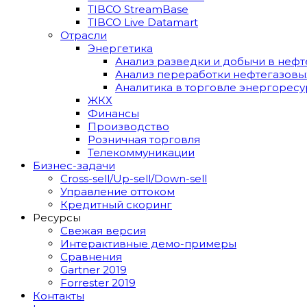
TIBCO StreamBase
TIBCO Live Datamart
Отрасли
Энергетика
Анализ разведки и добычи в нефт
Анализ переработки нефтегазовы
Аналитика в торговле энергорес
ЖКХ
Финансы
Производство
Розничная торговля
Телекоммуникации
Бизнес-задачи
Cross-sell/Up-sell/Down-sell
Управление оттоком
Кредитный скоринг
Ресурсы
Свежая версия
Интерактивные демо-примеры
Сравнения
Gartner 2019
Forrester 2019
Контакты