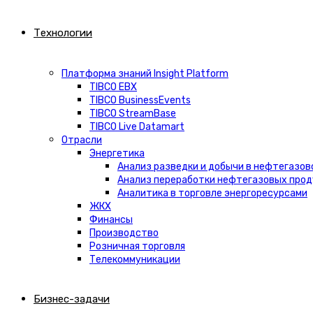
Технологии
Платформа знаний Insight Platform
TIBCO EBX
TIBCO BusinessEvents
TIBCO StreamBase
TIBCO Live Datamart
Отрасли
Энергетика
Анализ разведки и добычи в нефтегазов
Анализ переработки нефтегазовых про
Аналитика в торговле энергоресурсами
ЖКХ
Финансы
Производство
Розничная торговля
Телекоммуникации
Бизнес-задачи